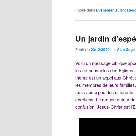
Publié dans
Evénements
,
Uncatego
Un jardin d’esp
Publié le
03/12/2020
par
Alan Gage
Voici un message biblique app
les responsables des Eglises de
thème est un appel aux Chrétie
les membres de leurs familles, l
mais aussi pour les différent
chrétiens. Le monde autour de 
confusion. Jésus-Christ est l’