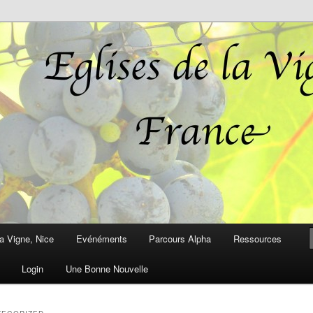
r plein d'espérance pour vous!
Vigne, France
a Vigne, Nice
Evénéments
Parcours Alpha
Ressources
Login
Une Bonne Nouvelle