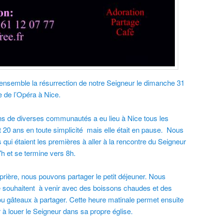
 ensemble la résurrection de notre Seigneur le dimanche 31
e de l’Opéra à Nice.
ens de diverses communautés a eu lieu à Nice tous les
0 ans en toute simplicité mais elle était en pause. Nous
ui étaient les premières à aller à la rencontre du Seigneur
h et se termine vers 8h.
rière, nous pouvons partager le petit déjeuner. Nous
 le souhaitent à venir avec des boissons chaudes et des
ou gâteaux à partager. Cette heure matinale permet ensuite
 à louer le Seigneur dans sa propre église.