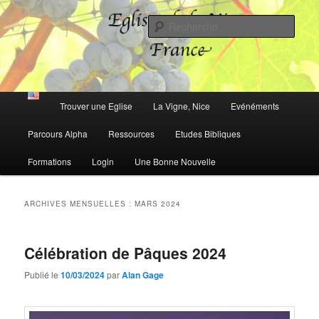
Aller
Aller
Dieu vous aime et il a un avenir plein d'espérance pour vous!
au
au
Rech
contenu
contenu
principal
secondaire
Eglises de la Vigne, France
Menu
Trouver une Eglise
La Vigne, Nice
Evénéments
principal
Parcours Alpha
Ressources
Etudes Bibliques
Formations
Login
Une Bonne Nouvelle
ARCHIVES MENSUELLES :
MARS 2024
Célébration de Pâques 2024
Publié le
10/03/2024
par
Alan Gage