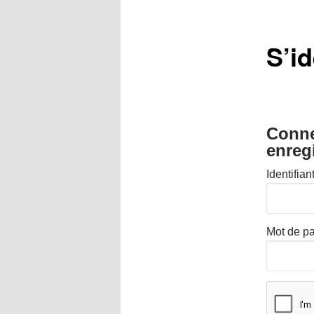
S’id
Conne
enreg
Identifian
Mot de p