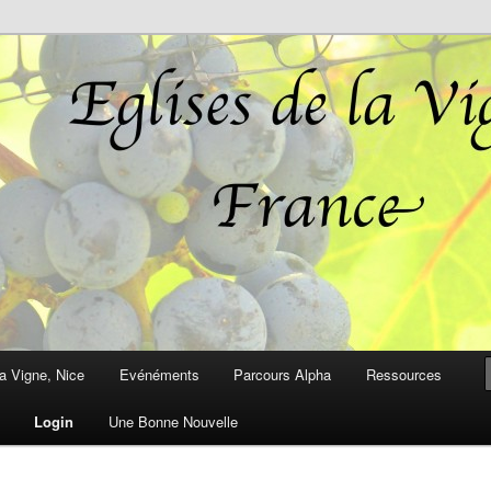
r plein d'espérance pour vous!
Vigne, France
a Vigne, Nice
Evénéments
Parcours Alpha
Ressources
Login
Une Bonne Nouvelle